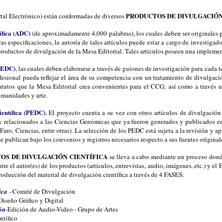
PRODUCTOS DE DIVULGACIÓN
rtal Electrónico) están conformadas de diversos
tífica (ADC)
(de aproximadamente 4,000 palabras), los cuales deben ser originales p
ras especificaciones, la autoría de tales artículos puede estar a cargo de investiga
productos de divulgación de la Mesa Editorial. Tales artículos poseen una implemen
 (EDC)
, las cuales deben elaborarse a través de guiones de investigación para cada te
fesional pueda reflejar el área de su competencia con un tratamiento de divulgac
statutos que la Mesa Editorial crea convenientes para el CCG; así como a través u
humanidades y arte.
ientífica (PEDC).
El proyecto cuenta a su vez con otros artículos de divulgación 
 y relacionados a las Ciencias Genómicas que ya fueron generados y publicados e
aro, Ciencias, entre otras). La selección de los PEDC está sujeta a la revisión y 
e publican bajo los convenios y registros necesarios respecto a sus fuentes original
OS DE DIVULGACIÓN CIENTÍFICA
se lleva a cabo mediante un proceso dond
tre el autor(es) de los productos (artículos, entrevistas, audio, imágenes, etc.) y e
 producción del material de divulgación científica a través de 4 FASES:
fica
- Comité de Divulgación
 Diseño Gráfico y Digital
ón
-Edición de Audio-Video - Grupo de Artes
ntífico