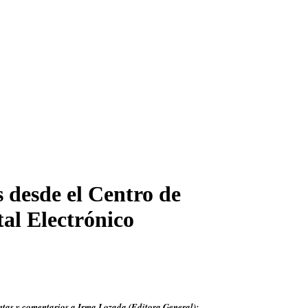
 desde el Centro de
al Electrónico
tas y comentarios a Irma Lozada (Editora General):