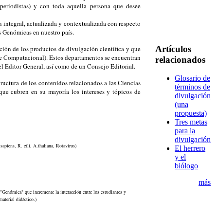
 periodistas) y con toda aquella persona que desee
n integral, actualizada y contextualizada con respecto
as Genómicas en nuestro país.
Artículos
ación de los productos de divulgación científica y que
rte Computacional). Estos departamentos se encuentran
relacionados
el Editor General, así como de un Consejo Editorial.
Glosario de
tructura de los contenidos relacionados a las Ciencias
términos de
que cubren en su mayoría los intereses y tópicos de
divulgación
(una
propuesta)
Tres metas
para la
divulgación
sapiens, R. etli, A.thaliana, Rotavirus)
El herrero
y el
biólogo
más
a "Genómica" que incremente la interacción entre los estudiantes y
aterial didáctico.)