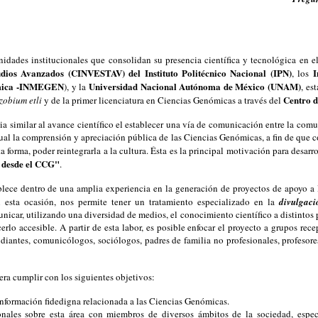
dades institucionales que consolidan su presencia científica y tecnológica en e
udios Avanzados (CINVESTAV) del Instituto Politécnico Nacional (IPN)
I
, los
nómica -INMEGEN
Universidad Nacional Autónoma de México (UNAM)
), y la
, es
Centro 
zobium etli
y de la primer licenciatura en Ciencias Genómicas a través del
ia similar al avance científico el establecer una vía de comunicación entre la comu
dual la comprensión y apreciación pública de las Ciencias Genómicas, a fin de que 
ta forma, poder reintegrarla a la cultura. Ésta es la principal motivación para desarr
 desde el CCG"
.
ablece dentro de una amplia experiencia en la generación de proyectos de apoyo a
en esta ocasión, nos permite tener un tratamiento especializado en la
divulgaci
unicar, utilizando una diversidad de medios, el conocimiento científico a distinto
erlo accesible. A partir de esta labor, es posible enfocar el proyecto a grupos re
iantes, comunicólogos, sociólogos, padres de familia no profesionales, profesores,
pera cumplir con los siguientes objetivos:
información fidedigna relacionada a las Ciencias Genómicas.
onales sobre esta área con miembros de diversos ámbitos de la sociedad, espe