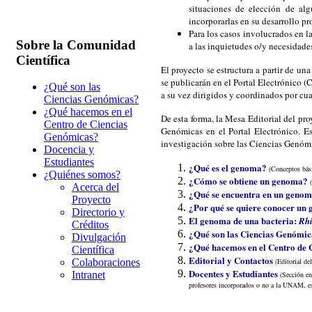
situaciones de elección de alg
incorporarlas en su desarrollo pro
Para los casos involucrados en l
Sobre la Comunidad
a las inquietudes o/y necesidade
Científica
El proyecto se estructura a partir de un
se publicarán en el Portal Electrónico 
¿Qué son las
a su vez dirigidos y coordinados por cua
Ciencias Genómicas?
¿Qué hacemos en el
De esta forma, la Mesa Editorial del pr
Centro de Ciencias
Genómicas en el Portal Electrónico. E
Genómicas?
investigación sobre las Ciencias Genóm
Docencia y
Estudiantes
¿Qué es el genoma?
(Conceptos bási
¿Quiénes somos?
¿Cómo se obtiene un genoma?
Acerca del
¿Qué se encuentra en un geno
Proyecto
¿Por qué se quiere conocer un
Directorio y
El genoma de una bacteria:
Rhi
Créditos
¿Qué son las Ciencias Genómic
Divulgación
¿Qué hacemos en el Centro de
Científica
Editorial y Contactos
(Editorial de
Colaboraciones
Docentes y Estudiantes
Intranet
(Sección en
profesores incorporados o no a la UNAM, espe