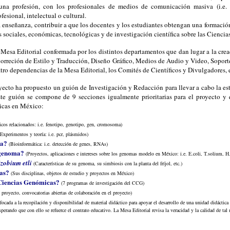
una profesión, con los profesionales de medios de comunicación masiva (i.e.
fesional, intelectual o cultural.
a enseñanza, contribuir a que los docentes y los estudiantes obtengan una formació
s sociales, económicas, tecnológicas y de investigación científica sobre las Cienci
a Mesa Editorial conformada por los distintos departamentos que dan lugar a la cre
(Correción de Estilo y Traducción, Diseño Gráfico, Medios de Audio y Video, Sopo
tro dependencias de la Mesa Editorial, los Comités de Científicos y Divulgadores, 
oyecto ha propuesto un guión de Investigación y Redacción para llevar a cabo la es
ste guión se compone de 9 secciones igualmente prioritarias para el proyecto y 
icas en México:
cos relacionados: i.e. fenotipo, genotipo, gen, cromosoma)
(Experimentos y teoría: i.e. pcr, plásmidos)
ma?
(Bioinformática: i.e. detección de genes, RNAs)
 genoma?
(Proyectos, aplicaciones e intereses sobre los genomas modelo en México: i.e. E.coli, T.solium, H.
zobium etli
(Características de su genoma, su simbiosis con la planta del fríjol, etc.)
as?
(Sus disciplinas, objetos de estudio y proyectos en México)
 Ciencias Genómicas?
(7 programas de investigación del CCG)
l proyecto, convocatorias abiertas de colaboración en el proyecto)
focada a la recopilación y disponibilidad de material didáctico para apoyar el desarrollo de una unidad didáctic
rando que con ello se refuerce el contrato educativo. La Mesa Editorial revisa la veracidad y la calidad de tal m