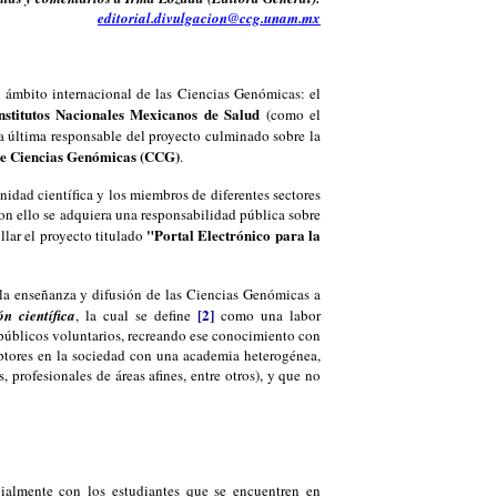
editorial.divulgacion@ccg.unam.mx
l ámbito internacional de las Ciencias Genómicas: el
nstitutos Nacionales Mexicanos de Salud
(como el
ta última responsable del proyecto culminado sobre la
de Ciencias Genómicas (CCG)
.
nidad científica y los miembros de diferentes sectores
con ello se adquiera una responsabilidad pública sobre
"Portal Electrónico para la
ollar el proyecto titulado
 la enseñanza y difusión de las Ciencias Genómicas a
[2]
ón científica
, la cual se define
como una labor
s públicos voluntarios, recreando ese conocimiento con
ceptores en la sociedad con una academia heterogénea,
 profesionales de áreas afines, entre otros), y que no
cialmente con los estudiantes que se encuentren en